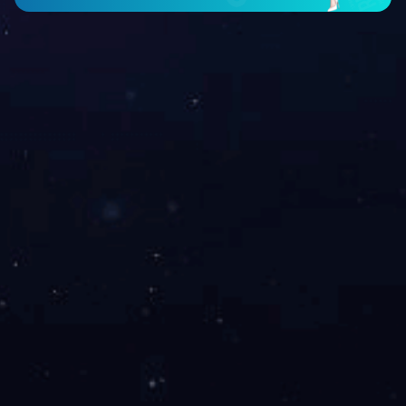
员，结合客户的需要，设计并制造符合制品要求的机械，为众多
客户解决了实际生产上的技术问题，赢得广大客户的好评。

搜索
手机网站
苏公网安备32028202231979号
沙巴官方登录（中国）·沙巴集团有限公司©版权所有
苏ICP备2020048303号-1
开云（中国）Kaiyun·官方网站
|
星空官网首页入口_星空(中国)
|
九游娱乐（NineGa