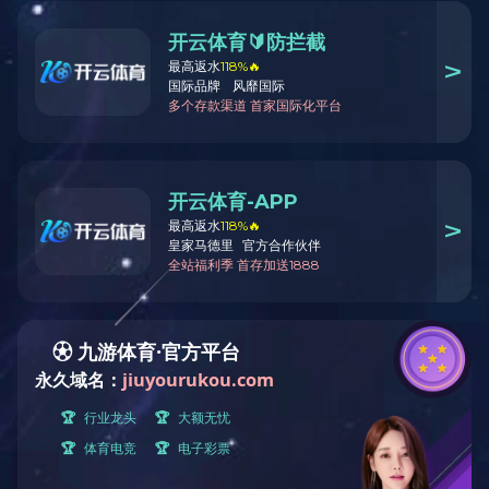
方登录（中国）·沙巴集团有限公司针对这一行业痛点，结
合自身设备技术优势，推出三大优化方案，帮助企业从根
源上减少飞边产生，提升产品合格率。
方案一：精确控制锁模力与注射压力。飞边产生的主
要原因之一是锁模力不足或注射压力过高，导致橡胶熔体
溢出模具型腔。无锡阳明橡胶射出机配备 “智能压力闭环
控制系统”，可根据模具型腔尺寸与橡胶材料特性，自动计
算较优锁模力与注射压力参数。操作时，系统通过压力传
感器实时监测模具贴合度，当检测到压力异常时，自动调
整参数，避免因压力失衡产生飞边。该方案在汽车密封件
生产中应用时，飞边发生率可降低 60% 以上。