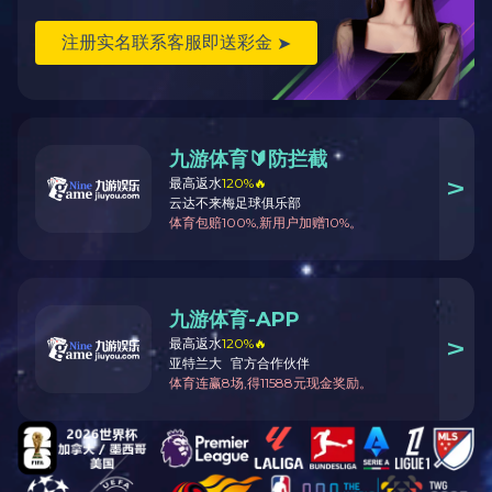
方案二：优化模具定位与密封结构。模具装配精度不
足也会导致飞边问题，无锡阳明针对这一情况，在设备设
计中加入 “高精度模具定位系统”。该系统采用双导柱导向
结构，定位精度可达 0.02mm，同时配备模具密封检测功
能，开机前自动检测模具贴合间隙，若间隙超过 0.05mm，
设备会自动报警并提示调整。此外，其提供的模具维护建
议，如定期清理分型面、更换磨损密封圈等，可进一步提
升模具密封性，从硬件层面减少飞边产生。
方案三：改良橡胶熔体流动控制。橡胶熔体流动性不
稳定易导致局部填充过度，形成飞边。无锡阳明橡胶射出