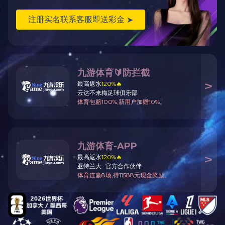
分享
上一篇:
橡胶射出机：高性能与品质的完美结合
下一篇:
阳明诚邀参加第二十一届中国国际橡胶技术展
沙巴官方登录（中国）·沙巴集团有限公司